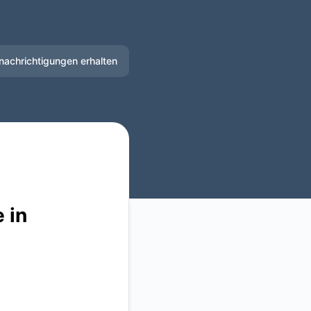
nachrichtigungen erhalten
E-Mail
Slack
Microsoft Teams
Google Chat
 in
Webhook
RSS
Atom