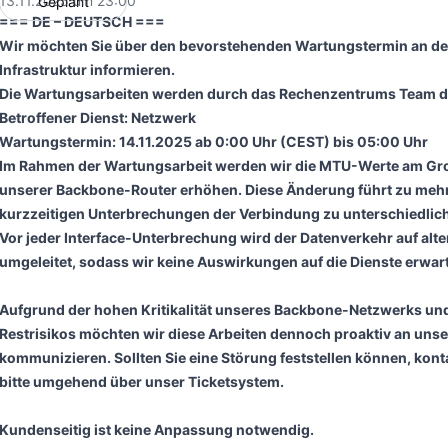
13.11.2025 um 23:00
Geplant
UTC
=== DE – DEUTSCH ===
Wir möchten Sie über den bevorstehenden Wartungstermin an de
Infrastruktur informieren.
Die Wartungsarbeiten werden durch das Rechenzentrums Team d
Betroffener Dienst: Netzwerk
Wartungstermin: 14.11.2025 ab 0:00 Uhr (CEST) bis 05:00 Uhr
Im Rahmen der Wartungsarbeit werden wir die MTU-Werte am Groß
unserer Backbone-Router erhöhen. Diese Änderung führt zu mehr
kurzzeitigen Unterbrechungen der Verbindung zu unterschiedlich
Vor jeder Interface-Unterbrechung wird der Datenverkehr auf alte
umgeleitet, sodass wir keine Auswirkungen auf die Dienste erwar
Aufgrund der hohen Kritikalität unseres Backbone-Netzwerks un
Restrisikos möchten wir diese Arbeiten dennoch proaktiv an uns
kommunizieren. Sollten Sie eine Störung feststellen können, kont
bitte umgehend über unser Ticketsystem.
Kundenseitig ist keine Anpassung notwendig.