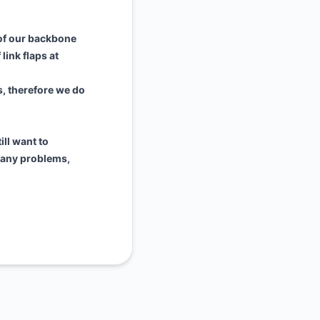
 of our backbone
link flaps at
hs, therefore we do
ill want to
 any problems,